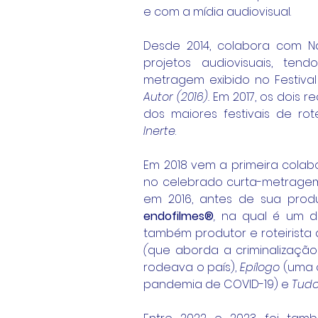
e com a mídia audiovisual.
Desde 2014, colabora com Nat
projetos audiovisuais, ten
metragem exibido no Festival 
Autor (2016). 
Em 2017, os dois 
Inerte
.
Em 2018 vem a primeira colab
no celebrado curta-metrage
endofilmes®
,
 na qual é um do
também produtor e roteirista
(
que aborda a criminalização
rodeava o país), 
Epílogo 
(uma 
pandemia de COVID-19) e 
Tudo