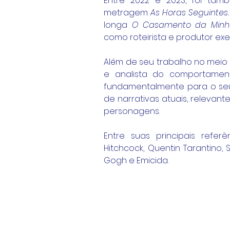
Entre 2022 e 2023, foi tamb
metragem 
As Horas Seguintes.
longa 
O Casamento da Minha
como roteirista e produtor exe
Além de seu trabalho no meio 
e analista do comportament
fundamentalmente para o seu 
de narrativas atuais, relevan
personagens. 
Entre suas principais refer
Hitchcock, Quentin Tarantino, S
Gogh e Emicida.