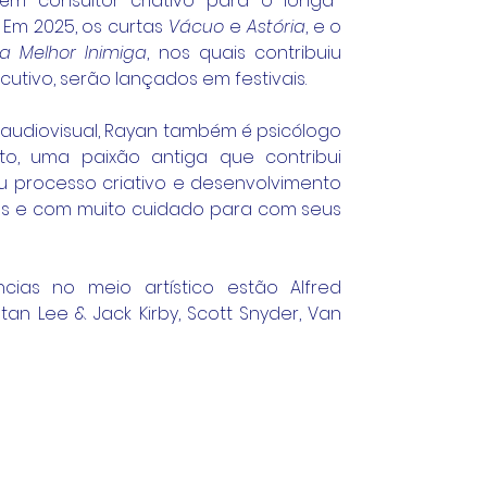
ém consultor criativo para o longa-
 
Em 2025, os curtas 
Vácuo
 e 
Astória
, e o 
 Melhor Inimiga
, nos quais contribuiu 
cutivo, serão lançados em festivais.
audiovisual, Rayan também é psicólogo 
o, uma paixão antiga que contribui 
processo criativo e desenvolvimento 
tes e com muito cuidado para com seus 
ências no meio artístico estão 
Alfred 
tan Lee & Jack Kirby, Scott Snyder, Van 