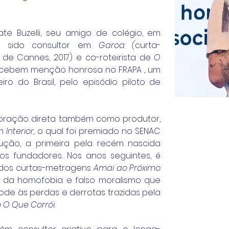
e Buzelli, seu amigo de colégio, em 
do sido consultor em 
Garoa (
curta-
de Cannes, 2017) e co-roteirista de 
O 
recebem menção honrosa no FRAPA , um 
dos maiores festivais de roteiro do Brasil, pelo episódio piloto de 
oração direta também como produtor, 
m 
Interior, 
o qual foi premiado no SENAC 
em 2016, antes de sua produção, a primeira pela recém nascida 
s fundadores. Nos anos seguintes, é 
 dos curtas-metragens 
Amai ao Próximo 
 da homofobia e falso moralismo que 
ode às perdas e derrotas trazidas pela 
 O Que Corrói
. 