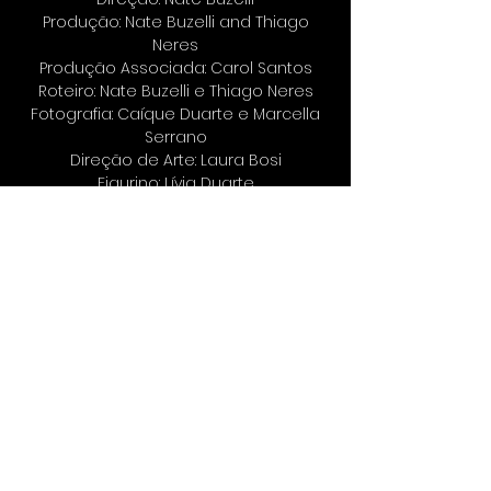
Produção: Nate Buzelli and Thiago
Neres
Produção Associada: Carol Santos
Roteiro: Nate Buzelli e Thiago Neres
Fotografia: Caíque Duarte e Marcella
Serrano
Direção de Arte: Laura Bosi
Figurino: Lívia Duarte
Som: Rafael de Souza
Montagem: Gabriel Guarany
Color Grading:
Paulo Henrique Gebrail
Mixagem e Edição de Som: Gabriel
Guarany e Nate Buzelli
Música: Gabriel Guarany e Nate Buzelli
Elenco
Ary: Kevin Balieiro
Lídia: Danielle Di Donato
Mãe: Cristiana Galvão
Garoto de boné vermelho: Jackson
Gleizer